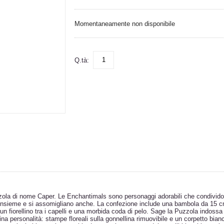
Momentaneamente non disponibile
Q.tà:
zzola di nome Caper. Le Enchantimals sono personaggi adorabili che condivid
 insieme e si assomigliano anche. La confezione include una bambola da 15 c
 fiorellino tra i capelli e una morbida coda di pelo. Sage la Puzzola indossa
na personalità: stampe floreali sulla gonnellina rimuovibile e un corpetto bian