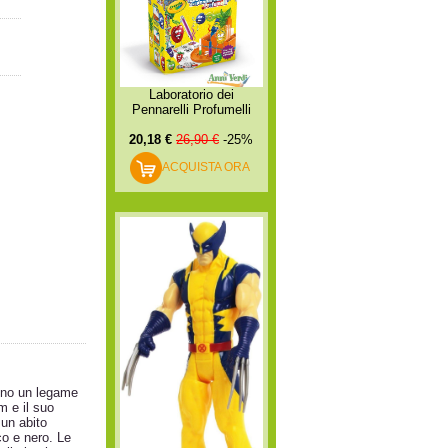
Laboratorio dei
Pennarelli Profumelli
20,18 €
26,90 €
-25%
ACQUISTA ORA
ono un legame
m e il suo
 un abito
co e nero. Le