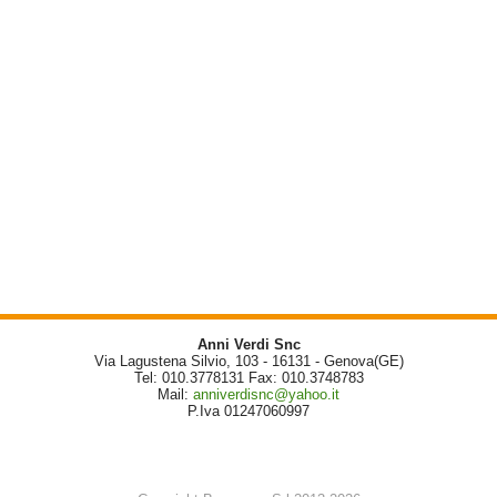
Anni Verdi Snc
Via Lagustena Silvio, 103 - 16131 - Genova(GE)
Tel: 010.3778131 Fax: 010.3748783
Mail:
anniverdisnc@yahoo.it
P.Iva 01247060997