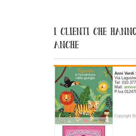
I CLIENTI CHE HANN
ANCHE
Anni Verdi
Via Laguste
Tel: 010.37
Mail:
annive
P.Iva 0124
Copyright B
LIBRO TIGROTTO E
L'AVVENTURA DELLA